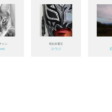
チャン
世紀末覇王
umi
コウジ