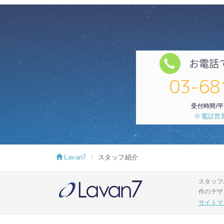
お電話
03-68
受付時間/平日
※電話営
Lavan7
スタッフ紹介
スタッフ
作のデザ
サイトマ