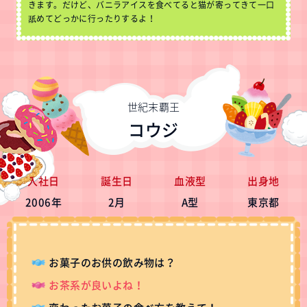
きます。だけど、バニラアイスを食べてると猫が寄ってきて一口
舐めてどっかに行ったりするよ！
世紀末覇王
コウジ
入社日
誕生日
血液型
出身地
2006年
2月
A型
東京都
お菓子のお供の飲み物は？
お茶系が良いよね！