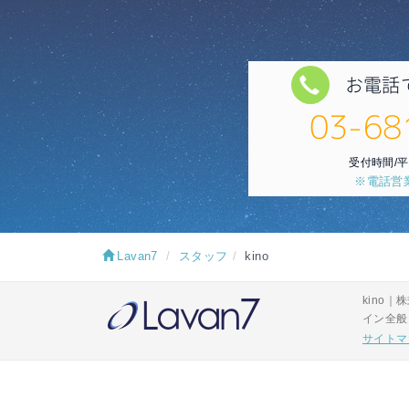
お電話
03-68
受付時間/平日
※電話営
Lavan7
スタッフ
kino
kino
イン全般
サイトマ